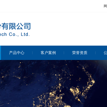
网
产品中心
客户案例
荣誉资质