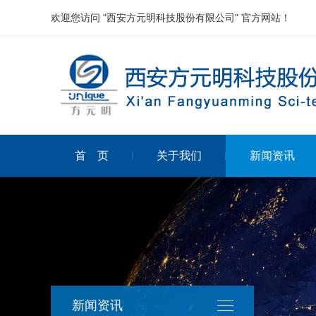
欢迎您访问 "西安方元明科技股份有限公司" 官方网站！
首 页
关于我们
新闻资讯
新闻资讯