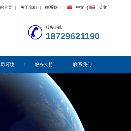
站首页
|
关于我们
|
联系我们
|
中文
|
英文
服务热线
18729621190
公司环境
服务支持
联系我们