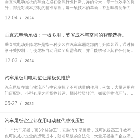
垂直式电动尾板的革新之路在物流行业日新月异的今天，每一分效率的提
升，都是对成本控制的精准拿捏，每一项技术的革新，都意味着竞争力的
飞跃。面对日益激烈的市场竞争，物流从业者们面临着货物装卸效率低
12-04 /
2024
下、人工成本…
垂直式电动尾板：一板多用，节省成本与空间的智能选择。
垂直式电动升降尾板是指一种安装在汽车车厢尾部的可升降装置，通过操
纵开关控制，可使尾板自动升降至所需高度，并且能够保证其在任何角度
上的平衡，使驾驶者能够轻松地装卸货物。这种尾板不仅能够提高工作效
12-03 /
2024
率，还能够…
汽车尾板用电动缸让尾板免维护
汽车尾板在城市物流环节中它发挥了不可估量的作用，例如，大量运用在
门店配送、小型仓库之间货物转运、桶装垃圾转运、搬家等物流环节。特
别是在一些特殊行业的物流运输中，与其他装卸装置相比，尾板的安全、
05-27 /
2022
平稳特性使…
汽车尾板企业都在用电动缸代替液压缸
“一个汽车尾板，顶3个装卸工”，安装汽车尾板后，既可以提高工作效率，
也可以减少企业的运营成本，随着尾板的合法化，大量尾板生产企业涌