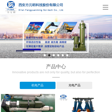
产品中心
Innovative products are not only for quality, but also for perfection
机电产品
光电产品