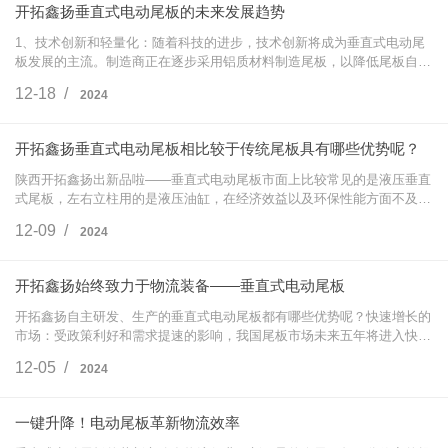
开拓鑫扬垂直式电动尾板的未来发展趋势
1、技术创新和轻量化：随着科技的进步，技术创新将成为垂直式电动尾
板发展的主流。制造商正在逐步采用铝质材料制造尾板，以降低尾板自
重，并尝试采用新的材料和加工方法来满足用户新的要求。技术创新还包
12-18 /
2024
括用电动缸替…
开拓鑫扬垂直式电动尾板相比较于传统尾板具有哪些优势呢？
陕西开拓鑫扬出新品啦——垂直式电动尾板市面上比较常见的是液压垂直
式尾板，左右立柱用的是液压油缸，在经济效益以及环保性能方面不及电
动缸。开拓鑫扬打破传统结构，采用公司专利技术，右右立柱采用电动缸
12-09 /
2024
结构，形成…
开拓鑫扬始终致力于物流装备——垂直式电动尾板
开拓鑫扬自主研发、生产的垂直式电动尾板都有哪些优势呢？快速增长的
市场：受政策利好和需求提速的影响，我国尾板市场未来五年将进入快速
增长期，尾板平均安装率将达到40%左右，接近欧美发达国家水平。市场
12-05 /
2024
集中度提高…
一键升降！电动尾板革新物流效率