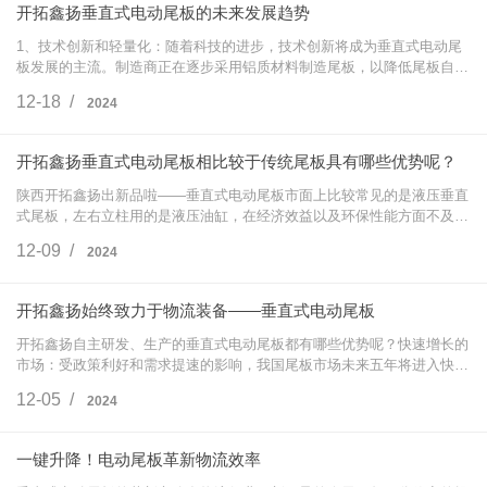
开拓鑫扬垂直式电动尾板的未来发展趋势
1、技术创新和轻量化：随着科技的进步，技术创新将成为垂直式电动尾
板发展的主流。制造商正在逐步采用铝质材料制造尾板，以降低尾板自
重，并尝试采用新的材料和加工方法来满足用户新的要求。技术创新还包
12-18 /
2024
括用电动缸替…
开拓鑫扬垂直式电动尾板相比较于传统尾板具有哪些优势呢？
陕西开拓鑫扬出新品啦——垂直式电动尾板市面上比较常见的是液压垂直
式尾板，左右立柱用的是液压油缸，在经济效益以及环保性能方面不及电
动缸。开拓鑫扬打破传统结构，采用公司专利技术，右右立柱采用电动缸
12-09 /
2024
结构，形成…
开拓鑫扬始终致力于物流装备——垂直式电动尾板
开拓鑫扬自主研发、生产的垂直式电动尾板都有哪些优势呢？快速增长的
市场：受政策利好和需求提速的影响，我国尾板市场未来五年将进入快速
增长期，尾板平均安装率将达到40%左右，接近欧美发达国家水平。市场
12-05 /
2024
集中度提高…
一键升降！电动尾板革新物流效率