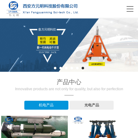
产品中心
Innovative products are not only for quality, but also for perfection
机电产品
光电产品