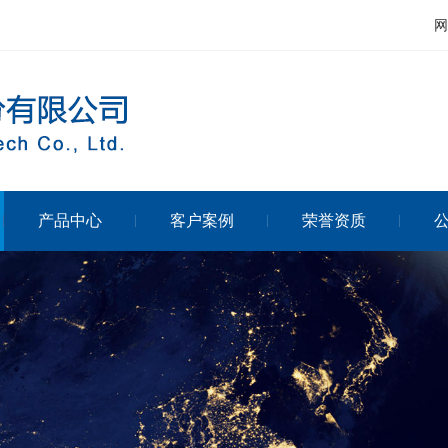
网
产品中心
客户案例
荣誉资质