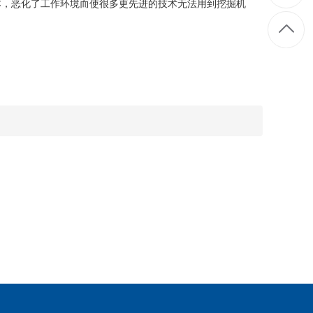
本，恶化了工作环境而使很多更先进的技术无法用到挖掘机