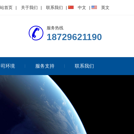
站首页
|
关于我们
|
联系我们
|
中文
|
英文
服务热线
18729621190
公司环境
服务支持
联系我们