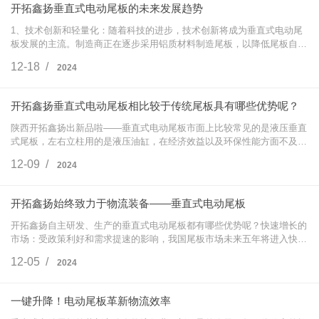
开拓鑫扬垂直式电动尾板的未来发展趋势
1、技术创新和轻量化：随着科技的进步，技术创新将成为垂直式电动尾
板发展的主流。制造商正在逐步采用铝质材料制造尾板，以降低尾板自
重，并尝试采用新的材料和加工方法来满足用户新的要求。技术创新还包
12-18 /
2024
括用电动缸替…
开拓鑫扬垂直式电动尾板相比较于传统尾板具有哪些优势呢？
陕西开拓鑫扬出新品啦——垂直式电动尾板市面上比较常见的是液压垂直
式尾板，左右立柱用的是液压油缸，在经济效益以及环保性能方面不及电
动缸。开拓鑫扬打破传统结构，采用公司专利技术，右右立柱采用电动缸
12-09 /
2024
结构，形成…
开拓鑫扬始终致力于物流装备——垂直式电动尾板
开拓鑫扬自主研发、生产的垂直式电动尾板都有哪些优势呢？快速增长的
市场：受政策利好和需求提速的影响，我国尾板市场未来五年将进入快速
增长期，尾板平均安装率将达到40%左右，接近欧美发达国家水平。市场
12-05 /
2024
集中度提高…
一键升降！电动尾板革新物流效率