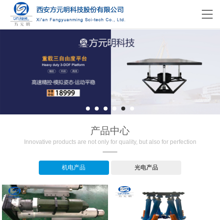
产品中心
Innovative products are not only for quality, but also for perfection
机电产品
光电产品