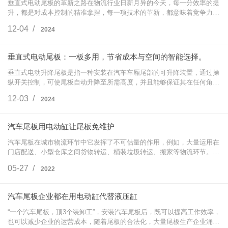
垂直式电动尾板的革新之路在物流行业日新月异的今天，每一分效率的提
升，都是对成本控制的精准拿捏，每一项技术的革新，都意味着竞争力的
飞跃。面对日益激烈的市场竞争，物流从业者们面临着货物装卸效率低
12-04 /
2024
下、人工成本…
垂直式电动尾板：一板多用，节省成本与空间的智能选择。
垂直式电动升降尾板是指一种安装在汽车车厢尾部的可升降装置，通过操
纵开关控制，可使尾板自动升降至所需高度，并且能够保证其在任何角度
上的平衡，使驾驶者能够轻松地装卸货物。这种尾板不仅能够提高工作效
12-03 /
2024
率，还能够…
汽车尾板用电动缸让尾板免维护
汽车尾板在城市物流环节中它发挥了不可估量的作用，例如，大量运用在
门店配送、小型仓库之间货物转运、桶装垃圾转运、搬家等物流环节。特
别是在一些特殊行业的物流运输中，与其他装卸装置相比，尾板的安全、
05-27 /
2022
平稳特性使…
汽车尾板企业都在用电动缸代替液压缸
“一个汽车尾板，顶3个装卸工”，安装汽车尾板后，既可以提高工作效率，
也可以减少企业的运营成本，随着尾板的合法化，大量尾板生产企业涌