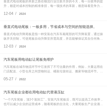
垂直式电动尾板的革新之路在物流行业日新月异的今天，每一分效率的提
升，都是对成本控制的精准拿捏，每一项技术的革新，都意味着竞争力的
飞跃。面对日益激烈的市场竞争，物流从业者们面临着货物装卸效率低
12-04 /
2024
下、人工成本…
垂直式电动尾板：一板多用，节省成本与空间的智能选择。
垂直式电动升降尾板是指一种安装在汽车车厢尾部的可升降装置，通过操
纵开关控制，可使尾板自动升降至所需高度，并且能够保证其在任何角度
上的平衡，使驾驶者能够轻松地装卸货物。这种尾板不仅能够提高工作效
12-03 /
2024
率，还能够…
汽车尾板用电动缸让尾板免维护
汽车尾板在城市物流环节中它发挥了不可估量的作用，例如，大量运用在
门店配送、小型仓库之间货物转运、桶装垃圾转运、搬家等物流环节。特
别是在一些特殊行业的物流运输中，与其他装卸装置相比，尾板的安全、
05-27 /
2022
平稳特性使…
汽车尾板企业都在用电动缸代替液压缸
“一个汽车尾板，顶3个装卸工”，安装汽车尾板后，既可以提高工作效率，
也可以减少企业的运营成本，随着尾板的合法化，大量尾板生产企业涌