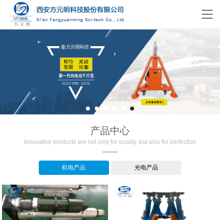
产品中心
Innovative products are not only for quality, but also for perfection
机电产品
光电产品