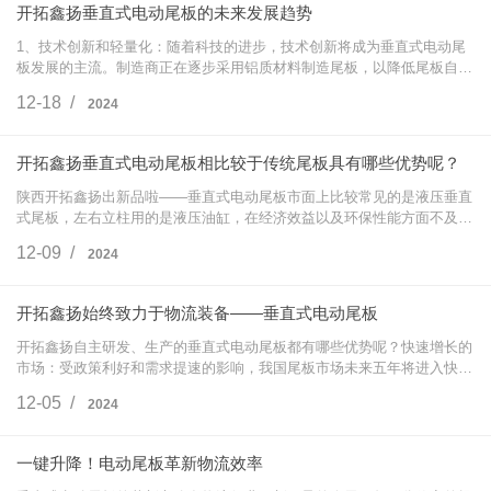
开拓鑫扬垂直式电动尾板的未来发展趋势
1、技术创新和轻量化：随着科技的进步，技术创新将成为垂直式电动尾
板发展的主流。制造商正在逐步采用铝质材料制造尾板，以降低尾板自
重，并尝试采用新的材料和加工方法来满足用户新的要求。技术创新还包
12-18 /
2024
括用电动缸替…
开拓鑫扬垂直式电动尾板相比较于传统尾板具有哪些优势呢？
陕西开拓鑫扬出新品啦——垂直式电动尾板市面上比较常见的是液压垂直
式尾板，左右立柱用的是液压油缸，在经济效益以及环保性能方面不及电
动缸。开拓鑫扬打破传统结构，采用公司专利技术，右右立柱采用电动缸
12-09 /
2024
结构，形成…
开拓鑫扬始终致力于物流装备——垂直式电动尾板
开拓鑫扬自主研发、生产的垂直式电动尾板都有哪些优势呢？快速增长的
市场：受政策利好和需求提速的影响，我国尾板市场未来五年将进入快速
增长期，尾板平均安装率将达到40%左右，接近欧美发达国家水平。市场
12-05 /
2024
集中度提高…
一键升降！电动尾板革新物流效率