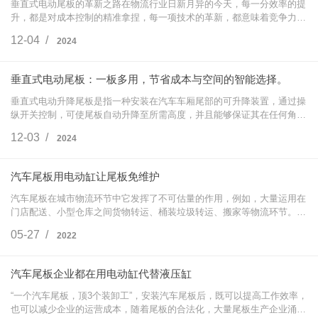
垂直式电动尾板的革新之路在物流行业日新月异的今天，每一分效率的提
升，都是对成本控制的精准拿捏，每一项技术的革新，都意味着竞争力的
飞跃。面对日益激烈的市场竞争，物流从业者们面临着货物装卸效率低
12-04 /
2024
下、人工成本…
垂直式电动尾板：一板多用，节省成本与空间的智能选择。
垂直式电动升降尾板是指一种安装在汽车车厢尾部的可升降装置，通过操
纵开关控制，可使尾板自动升降至所需高度，并且能够保证其在任何角度
上的平衡，使驾驶者能够轻松地装卸货物。这种尾板不仅能够提高工作效
12-03 /
2024
率，还能够…
汽车尾板用电动缸让尾板免维护
汽车尾板在城市物流环节中它发挥了不可估量的作用，例如，大量运用在
门店配送、小型仓库之间货物转运、桶装垃圾转运、搬家等物流环节。特
别是在一些特殊行业的物流运输中，与其他装卸装置相比，尾板的安全、
05-27 /
2022
平稳特性使…
汽车尾板企业都在用电动缸代替液压缸
“一个汽车尾板，顶3个装卸工”，安装汽车尾板后，既可以提高工作效率，
也可以减少企业的运营成本，随着尾板的合法化，大量尾板生产企业涌