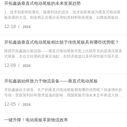
开拓鑫扬垂直式电动尾板的未来发展趋势
1、技术创新和轻量化：随着科技的进步，技术创新将成为垂直式电动尾
板发展的主流。制造商正在逐步采用铝质材料制造尾板，以降低尾板自
重，并尝试采用新的材料和加工方法来满足用户新的要求。技术创新还包
12-18 /
2024
括用电动缸替…
开拓鑫扬垂直式电动尾板相比较于传统尾板具有哪些优势呢？
陕西开拓鑫扬出新品啦——垂直式电动尾板市面上比较常见的是液压垂直
式尾板，左右立柱用的是液压油缸，在经济效益以及环保性能方面不及电
动缸。开拓鑫扬打破传统结构，采用公司专利技术，右右立柱采用电动缸
12-09 /
2024
结构，形成…
开拓鑫扬始终致力于物流装备——垂直式电动尾板
开拓鑫扬自主研发、生产的垂直式电动尾板都有哪些优势呢？快速增长的
市场：受政策利好和需求提速的影响，我国尾板市场未来五年将进入快速
增长期，尾板平均安装率将达到40%左右，接近欧美发达国家水平。市场
12-05 /
2024
集中度提高…
一键升降！电动尾板革新物流效率