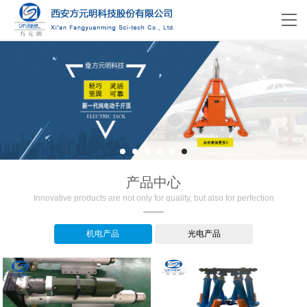
产品中心
Innovative products are not only for quality, but also for perfection
机电产品
光电产品