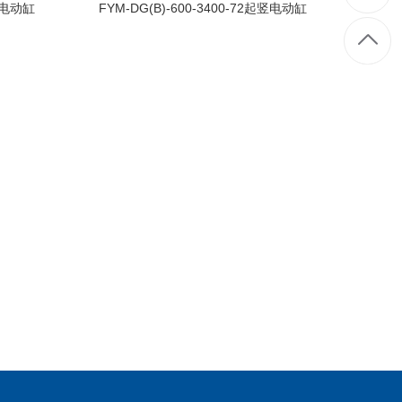
锁筒电动缸
FYM-DG(B)-600-3400-72起竖电动缸