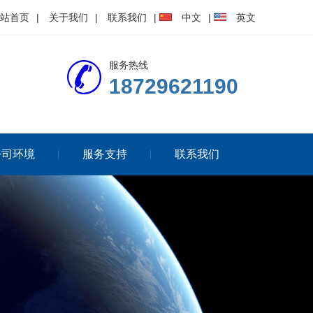
站首页
|
关于我们
|
联系我们
|
中文
|
英文
服务热线
18729621190
公司环境
服务支持
联系我们