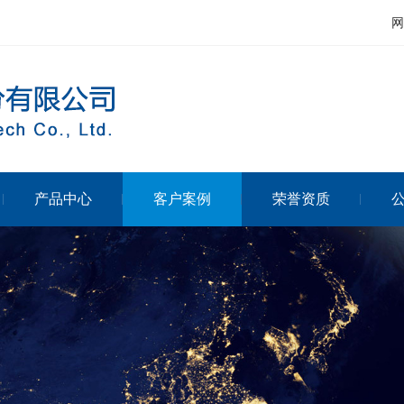
网
产品中心
客户案例
荣誉资质