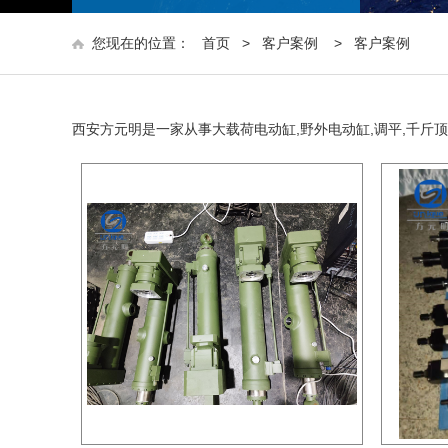
您现在的位置：
首页
>
客户案例
>
客户案例
西安方元明是一家从事大载荷电动缸,野外电动缸,调平,千斤