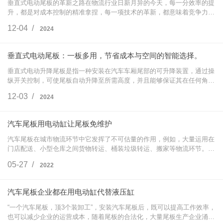
垂直式电动尾板的革新之路在物流行业日新月异的今天，每一分效率的提
升，都是对成本控制的精准拿捏，每一项技术的革新，都意味着竞争力的
飞跃。面对日益激烈的市场竞争，物流从业者们面临着货物装卸效率低
12-04 /
2024
下、人工成本…
垂直式电动尾板：一板多用，节省成本与空间的智能选择。
垂直式电动升降尾板是指一种安装在汽车车厢尾部的可升降装置，通过操
纵开关控制，可使尾板自动升降至所需高度，并且能够保证其在任何角度
上的平衡，使驾驶者能够轻松地装卸货物。这种尾板不仅能够提高工作效
12-03 /
2024
率，还能够…
汽车尾板用电动缸让尾板免维护
汽车尾板在城市物流环节中它发挥了不可估量的作用，例如，大量运用在
门店配送、小型仓库之间货物转运、桶装垃圾转运、搬家等物流环节。特
别是在一些特殊行业的物流运输中，与其他装卸装置相比，尾板的安全、
05-27 /
2022
平稳特性使…
汽车尾板企业都在用电动缸代替液压缸
“一个汽车尾板，顶3个装卸工”，安装汽车尾板后，既可以提高工作效率，
也可以减少企业的运营成本，随着尾板的合法化，大量尾板生产企业涌