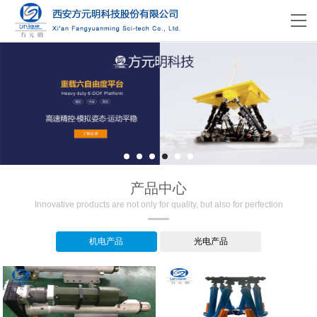
产品中心
Innovative products are not only for quality, but also for perfection
机电产品
光电产品