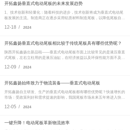
开拓鑫扬垂直式电动尾板的未来发展趋势
1、技术创新和轻量化：随着科技的进步，技术创新将成为垂直式电动尾
板发展的主流。制造商正在逐步采用铝质材料制造尾板，以降低尾板自
重，并尝试采用新的材料和加工方法来满足用户新的要求。技术创新还包
12-18 /
2024
括用电动缸替…
开拓鑫扬垂直式电动尾板相比较于传统尾板具有哪些优势呢？
陕西开拓鑫扬出新品啦——垂直式电动尾板市面上比较常见的是液压垂直
式尾板，左右立柱用的是液压油缸，在经济效益以及环保性能方面不及电
动缸。开拓鑫扬打破传统结构，采用公司专利技术，右右立柱采用电动缸
12-09 /
2024
结构，形成…
开拓鑫扬始终致力于物流装备——垂直式电动尾板
开拓鑫扬自主研发、生产的垂直式电动尾板都有哪些优势呢？快速增长的
市场：受政策利好和需求提速的影响，我国尾板市场未来五年将进入快速
增长期，尾板平均安装率将达到40%左右，接近欧美发达国家水平。市场
12-05 /
2024
集中度提高…
一键升降！电动尾板革新物流效率